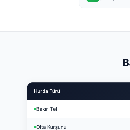
B
Hurda Türü
Bakır Tel
Olta Kurşunu