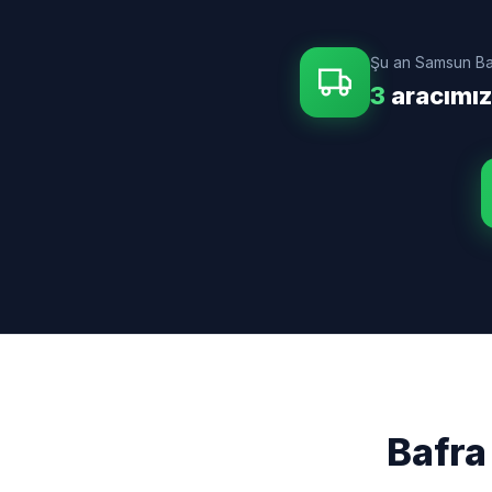
Şu an Samsun Ba
3
aracımız
Bafra