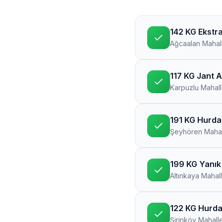
142 KG Ekstra
Ağcaalan Mahall
117 KG Jant 
Karpuzlu Mahall
191 KG Hurda 
Şeyhören Mahal
199 KG Yanık 
Altınkaya Mahall
122 KG Hurda 
Şirinköy Mahalle