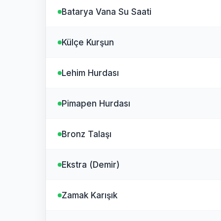
Batarya Vana Su Saati
Külçe Kurşun
Lehim Hurdası
Pimapen Hurdası
Bronz Talaşı
Ekstra (Demir)
Zamak Karışık