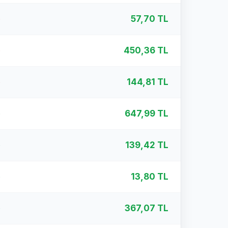
%
57,70 TL
%
450,36 TL
%
144,81 TL
%
647,99 TL
%
139,42 TL
%
13,80 TL
%
367,07 TL