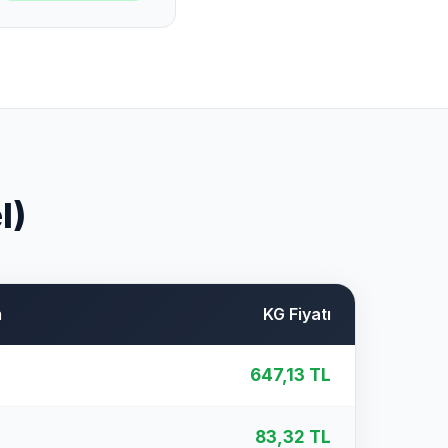
l)
m
KG Fiyatı
%
647,13 TL
%
83,32 TL