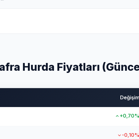
afra Hurda Fiyatları (Günce
Değişi
+0,70
-0,10